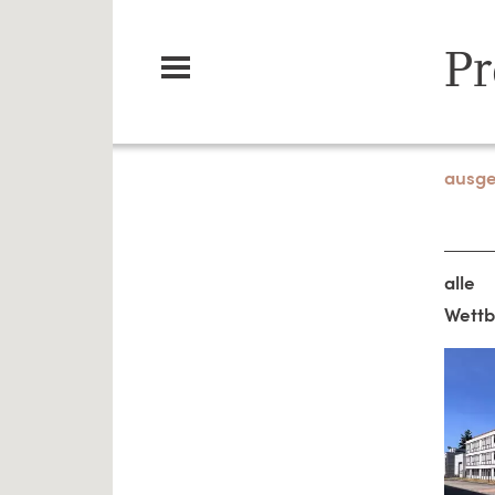
Pr
ausge
alle
Wett