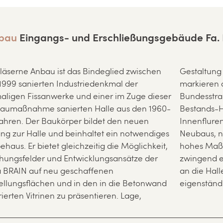
bau
Eingangs- und Erschließungsgebäude Fa.
läserne Anbau ist das Bindeglied zwischen
altung und Stellung dieses Baukörpers
999 sanierten Industriedenkmal der
ren den Standort des Unternehmens an der
ligen Fissanwerke und einer im Zuge dieser
esstraße. Die innere Erschließung der
aumaßnahme sanierten Halle aus den 1960-
ands-Halle, mit ihren längs gerichteten
Jahren. Der Baukörper bildet den neuen
fluren sollte sich, trotz des vorgestellten
ng zur Halle und beinhaltet ein notwendiges
aus, nach außen hin zeigen. Daher war ein
ehaus. Er bietet gleichzeitig die Möglichkeit,
s Maß an Transparenz für den Neubau
hungsfelder und Entwicklungsansätze der
end erforderlich. Der Neubau „dockt" direkt
 BRAIN auf neu geschaffenen
 Halle an, präsentiert sich jedoch als
ellungsflächen und in den in die Betonwand
eigenständ
rierten Vitrinen zu präsentieren. Lage,